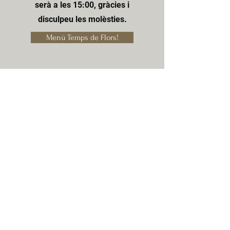
serà a les 15:00, gràcies i
disculpeu les molèsties.
Menú Temps de Flors!