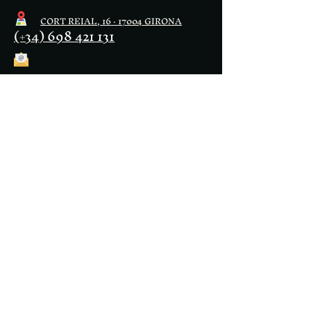
CORT REIAL, 16 · 17004 GIRONA
(+34)
698 421 131
restaurantlapomagirona@gmai
l.com
Horarios
Sábado y Domingo de
13:00 a 15:30
Lunes, a, Sábado
20:00 a 23:30h
Martes cerrado