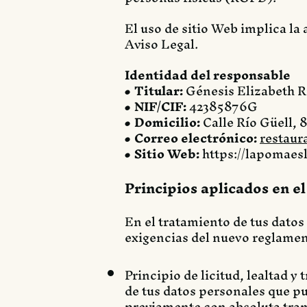
El uso de sitio Web implica la
Aviso Legal.
Identidad del responsable
• Titular:
Génesis Elizabeth R
• NIF/CIF:
42385876G
• Domicilio:
Calle Río Güell, 8
• Correo electrónico:
restau
• Sitio Web:
https://lapomaes
Principios aplicados en e
En el tratamiento de tus datos 
exigencias del nuevo reglamen
Principio de licitud, lealtad 
de tus datos personales que pu
previamente con absoluta tra