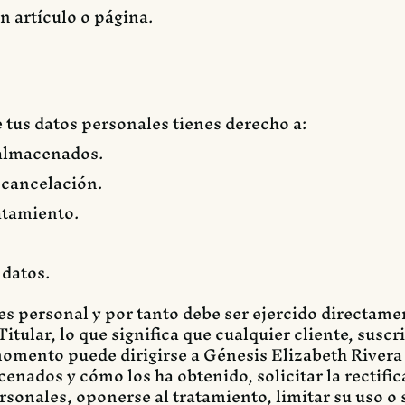
n artículo o página.
e tus datos personales tienes derecho a:
s almacenados.
a cancelación.
ratamiento.
 datos.
 es personal y por tanto debe ser ejercido directame
itular, lo que significa que cualquier cliente, susc
 momento puede dirigirse a Génesis Elizabeth River
cenados y cómo los ha obtenido, solicitar la rectific
rsonales, oponerse al tratamiento, limitar su uso o 