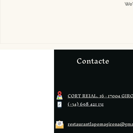
We'
Contacte
CORT REIAL, 16 · 17004 GIR
(+34)
698 421 131
restaurantlapomagirona@gma