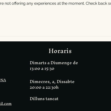
re not offering any experiences at the moment. Check back s
Horaris
Dimarts a Diumenge de
13:00 a 15:30
ONA
Dimecres, a, Dissabte
20:00 a 22:30h
Dilluns tancat
il.com